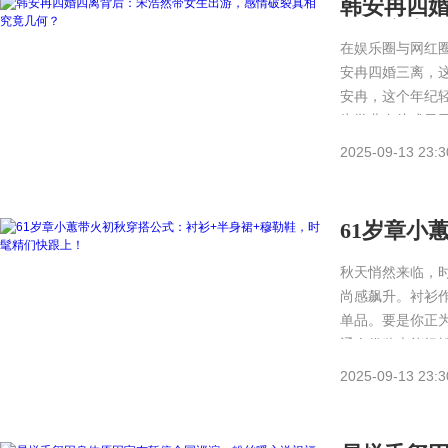
韩安冉四
真相究竟
在娱乐圈与网红
安冉四婚三离，
安冉，这个年纪
为学业奋斗或寻
2025-09-13 23:3
61岁章小
鞋，时髦
秋天悄然来临，
尚感飙升。衬衫
单品。要是你正
通人借鉴也能轻
2025-09-13 23:3