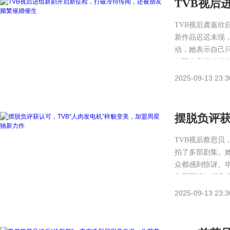
TVB视后
朋友频繁
TVB视后龚嘉
新作品迟迟未现
动，她表示自己
她即将离巢的消
2025-09-13 23:3
摆脱负评获
周星驰新
TVB视后蔡思贝
拍了多部剧集。
众都感到惊讶。毕
入围五强都颇具
2025-09-13 23:3