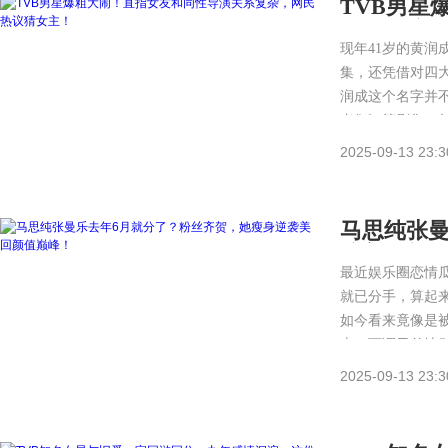
TVB男星
网民热议
现年41岁的黄润
集，还凭借对四
润成这个名字并
者们》等剧集，
2025-09-13 23:3
马思纯张曼
袭美回颜
最近娱乐圈恋情
就已分手，算起
如今看来竟像是
态，可谓天差地
2025-09-13 23:3