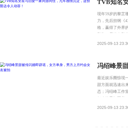
TVB知名
这份豁达
现年59岁的黎芷
力，先后担纲《4
格，赢得了外界
剧集。尽管在剧
2025-09-13 23:3
冯绍峰景
会女友被
最近娱乐圈惊现
甜方面就迅速出
态；冯绍峰工作
似八竿子打不着
2025-09-13 23:3