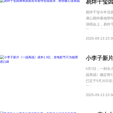
易烊千玺
祝福
易烊千玺今年没
满心期待着他明
演唱会上，易烊
无奈终止巡演计
2025-09-13 23:3
小李子新片
稳票房口
9月5日，一则令
战再战》确定将引
已定于9月26日
围绕一位与女…
2025-09-13 23:3