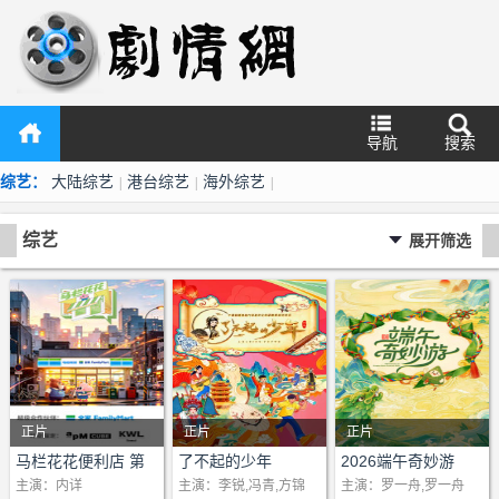
导航
搜索
综艺：
大陆综艺
港台综艺
海外综艺
|
|
|
综艺
展开筛选
正片
正片
正片
剧情：大陆综艺马栏花
剧情：大陆综艺了不起
剧情：大陆综艺2026端
马栏花花便利店 第
了不起的少年
2026端午奇妙游
三季
主演：内详
主演：李锐,冯青,方锦
主演：罗一舟,罗一舟
花便利店 第三季
的少年
午奇妙游