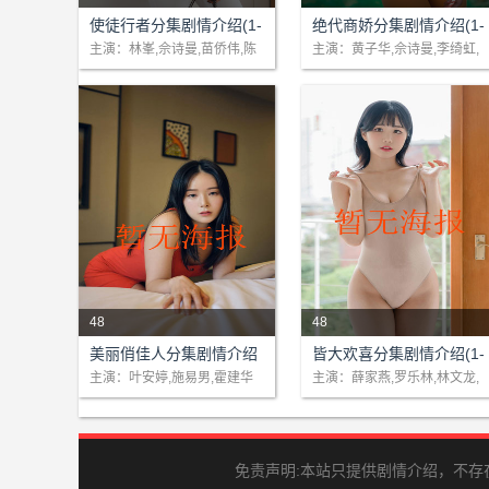
剧情：刑事情报科总督察卓凯
剧情：商界黑武士麦提爽(黄子
使徒行者分集剧情介绍(1-
绝代商娇分集剧情介绍(1-
(苗侨伟)因同袍好友离奇死
华)连累恩师轻生，黯然退出商
31)大结局
48)大结局
主演：林峯,佘诗曼,苗侨伟,陈
主演：黄子华,佘诗曼,李绮虹,
敏之
许绍雄
亡，发现与死者一直联系的五
界，但闻悉恩师的妻子佘慕莲
名卧底全部失踪，由于他们掌
(李绮虹)因负债累累，惟以卖
握高度机..
“桥”..
48
48
剧情：只要想着往后所有的荣
剧情：暂无.....
美丽俏佳人分集剧情介绍
皆大欢喜分集剧情介绍(1-
华富贵、理想抱负、锦绣前程
(1-24)大结局
322集)大结局
主演：叶安婷,施易男,霍建华
主演：薛家燕,罗乐林,林文龙,
廖碧儿
和幸福快乐，就从套上那件学
士袍开始，方帽子丢出去那一
刻，格外..
免责声明:本站只提供剧情介绍，不