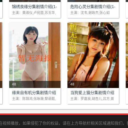
剧情：大唐盛世，唐太宗李世
剧情：主角谢政杰（小杰）是
锦绣良缘分集剧情介绍(1-
危险心灵分集剧情介绍(1-
民文治武功显赫一时，史称贞
一个即将要考基测的台北市立
20)大结局
30)大结局
主演：黄淑仪,卢宛茵,苏玉华,
主演：沈韦,谢政杰,张心如
郭少芸
观之治。唐与蛮夷诸国缔结邦
礼仁国民中学三年级（九年一
交，并将文成公主嫁予吐蕃赞
贯课程九年级）学生。某天，
甫松赞干..
台北市政府教..
48
48
剧情：在职场上冲锋陷阵了多
剧情：小巴，一只其貌不扬的
缘来自有机分集剧情介绍
当狗爱上猫分集剧情介绍
年后，室内设计师叶满枝不但
流浪犬，心里有一个愿望，找
(1-20)大结局
(1-20)大结局
主演：陈锦鸿,伍咏薇,黎诺懿,
主演：罗嘉良,胡杏儿,吕方,曾
唐诗咏
华倩
捱坏了身子，跟家人的关系亦
寻大哥大巴心仪的那只名种猫-
大不如前。于是，她决定慢下
---cancan，把大哥的遗物送到
来，并搬回..
cancan手..
存在视频播放，如果侵犯了你的权益，请在上方导航栏相关区域通知我们，