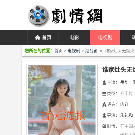
󰄫
首页
电影
电视剧
您所在的位置：
首页
>
电视剧
>
港台剧
» 谁家灶头无烟火分
谁家灶头无烟
主演：
岳华
󰃖
类型：
都市片
󰀥
语言：
内详
󰃋
导演：
朱礼和
󰄭
剧情：
在中国
󰆙