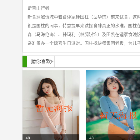
断背山行者
新食肆邀请城中着食评家锺国柱（岳华饰）前来试食，这
凯是国柱的同事，特意提早来试探食肆真正的水准。国柱
森（马海伦饰）、孙玛利（林漪娸饰）及田凯在锺家食晚
亲准备办一个惊喜生日派对。国柱找快餐集团老板，为儿
猜你喜欢
48
48