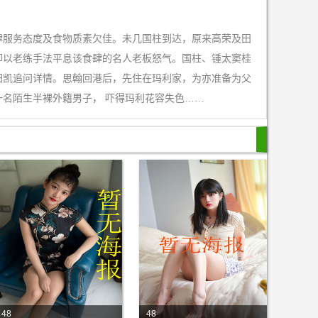
肆服务态度及食物质素欠佳。未几国柱到达，原来高荣及田
却以老练手法平息该食肆的名人老板怒气。国柱、锺太窦桂
田凯追问详情。思翰回港后，先住在玛利家，为亦准备为父
名陌生半裸外籍男子， 吓得玛利花容失色……
48
48