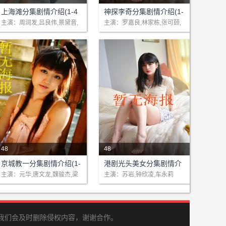
剧情：北平大学生许文强在学
剧情：以除暴安良为己任，以
上海滩分集剧情介绍(1-4
神探李奇分集剧情介绍(1-
潮中不仅失去了爱人，还失去
保护市民为神圣职责的年轻神
8)大结局
48)大结局
主演：周润发,吕良伟,景黛音,
主演：罗嘉良,林家栋,张可颐,
汤镇业
吴绮丽
了自由。三年的监牢生活之
探李奇，因不愿与黑白两道都
后，他决心“洗心革面”，为自
吃香的贪污腐败分子雷劲警长
己的前程..
同流合..
48
48
剧情：康熙为笼络汉人，及挫
剧情：美丽的四川女孩何秀，
京城教一分集剧情介绍(1-
港剧光头美女分集剧情介
权臣鰲木河气燄，决举行拳倾
为了和相恋多年的男友西康结
48)大结局
绍(1-48)大结局
主演：元华,唐文龙,魏骏杰,梁
主演：苏岩,钟欣凌,车永莉
琤
天下大赛，由汉人对满人。谭
婚，只身来到上海。在飞机
腿后人谭宗政在朝廷、汉人代
上，她邂逅了英国留学归来的
表张景林..
简波。简波..
我们会及时删除侵权内容，谢谢合作。