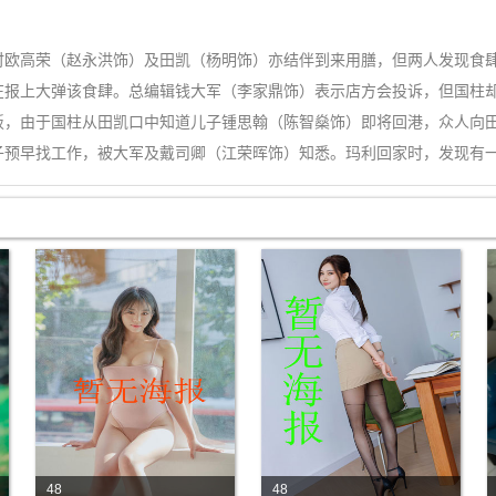
时欧高荣（赵永洪饰）及田凯（杨明饰）亦结伴到来用膳，但两人发现食
在报上大弹该食肆。总编辑钱大军（李家鼎饰）表示店方会投诉，但国柱
饭，由于国柱从田凯口中知道儿子锺思翰（陈智燊饰）即将回港，众人向
子预早找工作，被大军及戴司卿（江荣晖饰）知悉。玛利回家时，发现有一
48
48