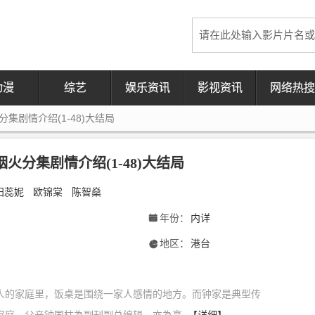
动漫
综艺
娱乐资讯
影视资讯
网络热搜
集剧情介绍(1-48)大结局
火分集剧情介绍(1-48)大结局
田蕊妮
欧锦棠
陈智燊
年份：
内详
󰁣
地区：
港台
󰃍
人的家庭里，饭桌是围绕一家人感情的地方。而钟家是典型传