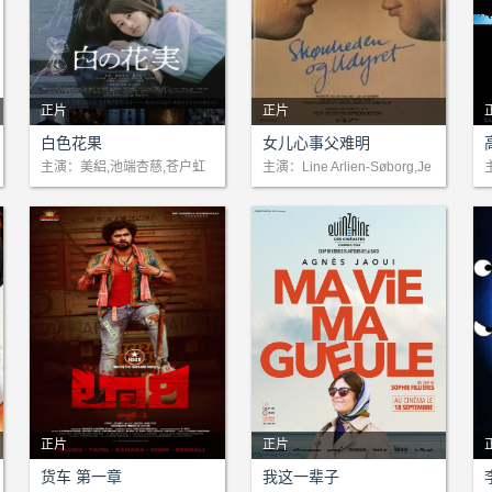
正片
正片
剧情：故事发生在一所女子基
剧情：圣诞假期，梅特和父亲
白色花果
女儿心事父难明
督教寄宿学校。安娜因能看见
独自在家粉刷新婴儿房，大部
主演：美絽,池端杏慈,苍户虹
主演：Line Arlien-Søborg,Je
子,河井青叶,山中崇,岩濑亮,吉
sper Klein,Merete Voldstedlu
鬼魂，总觉得自己与周围格格
分时间都是父亲独自一人。1
原光夫,门胁麦
nd
不入。她的室友里香则截然不
6岁的梅特总是和朋友们去迪
同：她人气爆棚、受人喜爱，
斯科舞厅或滑冰，父亲起初并
是个让所有人都心生敬佩的优
不在意，直到他发现年轻的乔
等生。然而，当里香选择自杀
恩拍了一些梅特的半裸照片，
后，整个学校都陷入了震动
显然是想和她发展更进一步
正片
正片
剧情：曾是罪犯的机械师哈沙
剧情：芭比，曾是一位迷人
货车 第一章
我这一辈子