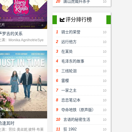
20
唐山虎威歼杀手
10
评分排行榜
󰇀
正片
1
骑士的荣誉
剧情：她所在地区的一个无忧
10
萨罗吉的关系
无虑、自信的女孩（萨那·卡
演：Monika AgnihotrieSye
2
远行他方
10
 ArsalanKritikka Avasthi
普尔饰）在维克拉姆（兰迪普
3
在某处
10
·雷饰）身上找到了爱情。
4
毛泽东的故事
10
5
三线轮洄
10
6
雷樱
10
7
一家之主
10
8
恋恋笔记本
10
9
夺命地铁（原声版）
10
正片
10
言语的秘密生活
10
剧情：一对一直难以怀孕的夫
恰逢其时
妇收到了陌生人送来的一块古
11
狂 1992
主演：劳拉·奥丝妮,彼特·布莱
10