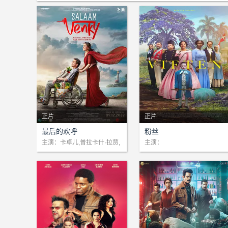
正片
正片
剧情：这部电影基于一名年轻
剧情：1848年，丹麦西印度
最后的欢呼
粉丝
棋手的真实故事，讲述了Ven
群岛的圣克罗伊岛。安娜和佩
主演：卡卓儿,普拉卡什·拉贾,
主演：
普丽亚玛尼,Riddhi Kumar,阿
ky与一种名为杜兴肌营养不良
特琳是挚友。她们都是有色人
哈娜·卡姆拉,Rajeev Khandel
症(DMD)的罕见疾病的斗争，
种女性，但安娜是自由人，她
wal,拉胡尔·玻色,阿南特·纳拉
以及在进行性肌肉退化使其无
拥有自己的管家——奴隶佩特
扬·马哈德凡,阿米尔·汗,Vishal
法使用之前为安乐死捐赠器官
琳。一切看似平静，直到叛乱
Jethwa,Maala Parvathi,Vaib
的法律斗争。他的母亲(Sujat
的谣言开始四处流传。
hav Gohil,Kamal Sadanah,B
ha)，一
hargav Polara,Jaineeraj Raj
purohit,Aneet Padda