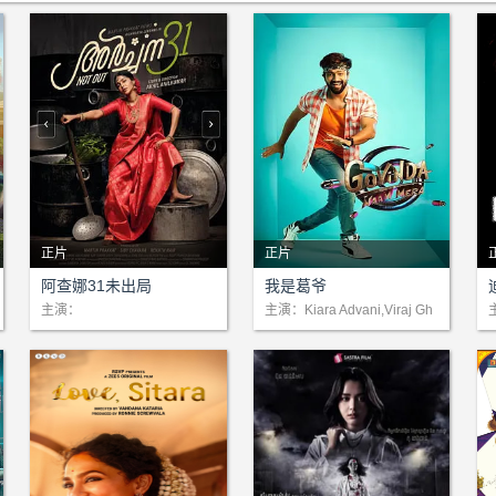
正片
正片
剧情：暂无简介
剧情：魅力十足的戈文达·瓦
阿查娜31未出局
我是葛爷
格玛尔在这部充满混乱、困惑
主演：
主演：Kiara Advani,Viraj Gh
elani,Vicky Kaushal,Bhumi P
和欢笑的影片中，周旋于妻子
ednekar,Dayanand Shetty,S
瓦格玛尔夫人和女友之间，努
ayaji Shinde
力平衡着自己的时间和爱情。