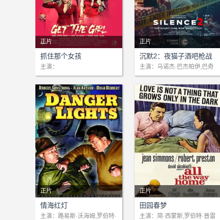
正片
正片
剧情：传奇雇佣枪手塞巴斯蒂
剧情：ACP Avinash Verma
抓住那个女孩
沉默2：夜猫子酒吧枪战
安·“巴什”·丹尼（Sebastian
（Manoj Bajpayee 饰）和他
主演：
主演：马诺杰·巴杰帕伊,巴奇
德赛,帕鲁古拉提,施卢蒂·巴普
"Bash" Danye）卸下武器，
的 SCU 接到警察局长的要
纳
与他关系复杂的伴侣蕾妮（R
求，调查孟买 Night Owl 酒吧
enee）过上了平静的退休生
发生的大规模枪战事件。层次
活。然而，平静的生活很快被
开始在更大、更深、更黑暗的
打破：他们在自家院子里发
事物上剥
正片
正片
剧情：暂无简介
剧情：暂无简介
情海红灯
田园春梦
主演：路易斯·沃海姆,罗伯特·
主演：简·西蒙斯,罗伯特·普雷