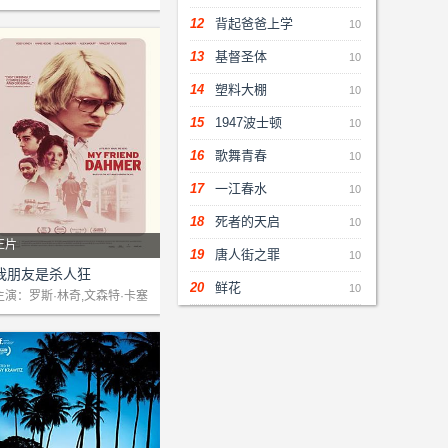
恩特,格雷斯顿·霍尔特,布朗温
董手表，妻子意识到她寻求的
12
背起爸爸上学
10
史密斯,Barbara Pollard,马克
答案终有一天会到来。
布兰登,杰斯·布朗,Gigi Gill,Li
13
基督圣体
10
a Huget,巴里·W·莱威,Raine
14
塑料大棚
10
Mateo,杰西·米勒,阿莉娅·奥伯
里恩,Seth O'Shea,科琳·惠勒,
15
1947波士顿
10
ander Wilson
16
歌舞青春
10
17
一江春水
10
18
死者的天启
10
正片
19
唐人街之罪
10
剧情：本片讲述20世纪全美
我朋友是杀人狂
20
鲜花
10
最臭名昭著的连环杀人犯之
主演：罗斯·林奇,文森特·卡塞
瑟,亚历克斯·沃尔夫,亚当·克
一，杰弗瑞·达莫年轻时候的
罗夫
故事。他不仅凶残地杀害了1
7人，还食人、渎尸，被称为
“密尔沃基怪物”。这部新作改
编自达莫高中少有的朋友德夫
·巴克德弗的图像小说，由