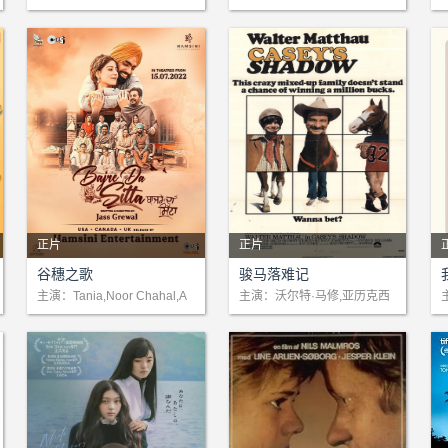
岛裕,火野正平,加藤昌彦,大友
sia Kapcia,丹尼尔·霍瓦斯,Ad
（火野正平 饰）供职于一家
道尔（伊比利亚半岛比利牛斯
柳太朗,蟹江敬三,冈本丽,神崎
rià Collado,罗杰·卡萨马杰
·
公司，作为翻译助手他和美丽
山脉中的一个微型主权国家）
爱
·
的同僚佐野惠子（山口百惠
逃亡。
z
饰）互有好感。谁知期间浩平
误会了惠子与上司有染而出言
不逊，导致惠子一声不吭辞
X
正片
正片
剧情：一位年轻女子天生拥有
剧情：“凯茜的影子”是一匹马
谷穗之歌
骏马落难记
优美的嗓音，但由于所处的社
的名字，它的主人凯茜是一个
主演：Tania,Noor Chahal,A
主演：沃尔特·马修,亚历克西
mmy Virk
斯·史密斯,罗伯特·韦伯
会而无法自由地唱歌。他的父
小男孩。有一天凯茜的父亲无
亲为了自己的名誉，将她嫁给
意中从别人口中得知：原来
了一个同样不允许妻子唱歌的
“凯茜的影子”是良种赛马的后
人。
代，于是这匹马的命运被改写
了……。