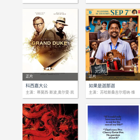
阿姆斯特朗,琪恩·亚瑟,休·赫
斯顿
伯特,Frank Sheridan,罗伯特·
艾德森,艾伦·罗斯科,William
P. Burt,吉姆·法利,詹姆斯•唐
兰,弗兰克·米尔斯,李·费尔普
斯
正片
正片
剧情：1221年，一位年轻人
剧情：一位年轻的已婚男子拒
科西嘉大公
如果是迦那迦
踏上了成为圣方济·亚西西的
绝生育，他仔细计算了抚养孩
主演：蒂莫西·斯波,奥尔雯·凯
主演：苏哈斯桑吉尔塔纳·维
瑟琳·凯莉,莱亚·凡·艾肯,Valen
平维内拉·基肖尔
道路。一千年后，一位建筑师
子的成本。他认为自己的收入
tina Manzini
必须为一位垂死的亿万富翁建
不足以支付孩子的教育、生活
造陵墓。历史的阻隔，将这两
质量和其他开支，因此决定暂
个人的命运永远地因一场疫情
时不生育。
而改变。