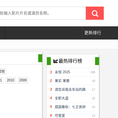
更新排行
最热排行榜
󰇀
其他
1
永恒 2025
198
11
2010
2009
2
果实 果實
18
3
请告诉我去车站的路
17
4
全职大盗
15
5
孤国春秋：七王丧钟
14
6
尽管爱
13