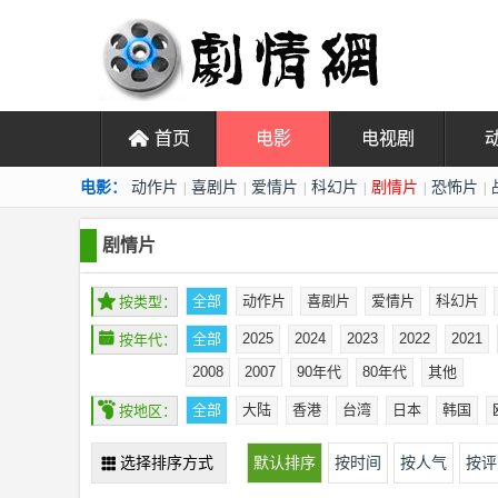
󰄫
首页
电影
电视剧
电影：
动作片
喜剧片
爱情片
科幻片
剧情片
恐怖片
|
|
|
|
|
|
剧情片
㐲
全部
动作片
喜剧片
爱情片
科幻片
按类型：
󰁣
全部
2025
2024
2023
2022
2021
按年代：
2008
2007
90年代
80年代
其他
󰉿
全部
大陆
香港
台湾
日本
韩国
按地区：
选择排序方式
默认排序
按时间
按人气
按评
󰅙