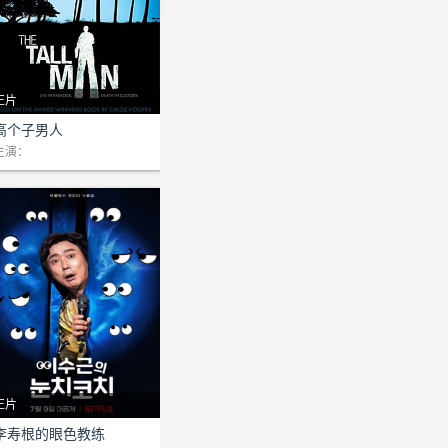
正片
剧情：36岁的卡梅伦·杜马吉
高个子男人
是棕榈岛原住民社区的成员，
主演：
他因辱骂一名白人警察而被
捕，被关押后不到45分钟便
死亡。警方声称他是被台阶绊
倒的，但病理学家认为他的伤
势与飞机失事造成的伤势相
似。主要嫌疑人是英俊潇洒、
正片
剧情：李寿根在各种综艺通过
李寿根的眼色教练