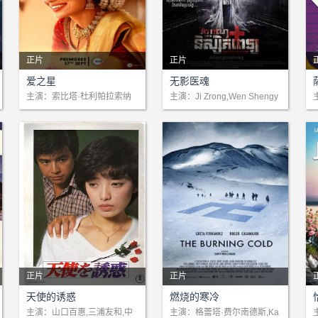
正片
正片
剧情：这是一个马拉雅拉姆女
剧情：在柬埔寨的深处，米莉
爱之星
无影医魂
孩和旁遮普厨师之间的爱情故
斯，一个贫寒家庭的女孩，怀
主演：索比塔·杜利帕拉索纳
主演：Ji Zrong,Wen Shengy
主
莉·库尔卡尼拉吉夫·悉达多
uan,Keo Sinak
d
事，但双方的家庭成员却让这
揣着医者之梦。她以卓越的学
段爱情变得复杂。
业，叩开了新加坡医学交流的
大门。在那里，她与卢卡斯结
下深厚情谊。然而，命运无
情，一场肇事逃逸，夺走了她
的生命。她的灵魂徘徊在生与
正片
正片
剧情：俊朗青年上杉浩平（三
剧情：探索二战犹太人流散鲜
天使的诱惑
燃烧的寒冷
浦友和 饰）曾与好友松田丰
为人知的一面：犹太人通过安
主演：山口百惠,三浦友和,中
主演：格蕾塔·费尔南德斯,Ka