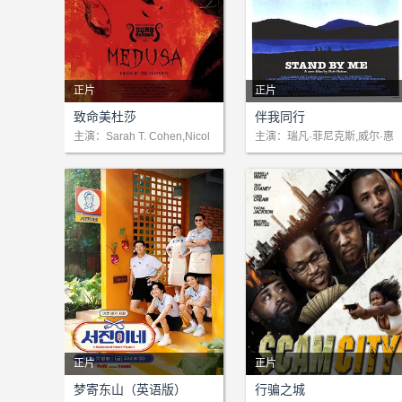
正片
正片
剧情：一位年轻女子被蛇咬伤
剧情：这是一部关于成长的电
致命美杜莎
伴我同行
后，生活急转直下，一种致命
影。著名作家戈迪（理查德•
主演：Sarah T. Cohen,Nicol
主演：瑞凡·菲尼克斯,威尔·惠
a Wright,Kate Sandison,Meg
顿,科里·费尔德曼,杰瑞·奥康
病毒开始侵蚀她的身体。
德莱福斯 Richard Dreyfuss
an Purvis,Stephanie Lodge,J
奈尔,约翰·库萨克,理查德·德
饰）回忆起他12岁时的一次
amila Martin-Wingett
莱福斯,基弗·萨瑟兰
冒险活动：当时，年少的戈迪
（威尔•惠顿 Wil Wheaton
饰）与他的三个小伙伴
正片
正片
剧情：改编自大卫·古特森的
剧情：暂无简介
梦寄东山（英语版）
行骗之城