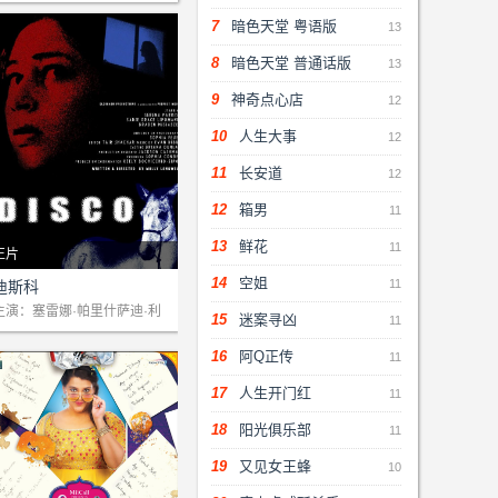
7
暗色天堂 粤语版
13
8
暗色天堂 普通话版
13
9
神奇点心店
12
10
人生大事
12
11
长安道
12
12
箱男
11
13
鲜花
11
正片
剧情：十四岁的乔乔经历了一
14
空姐
11
迪斯科
次梦游，这让她一直被梦游的
主演：塞雷娜·帕里什萨迪·利
15
迷案寻凶
11
波马尼斯布雷登·米西亚谢克
事件所困扰，并决心解开其中
16
阿Q正传
11
的谜团。
17
人生开门红
11
18
阳光俱乐部
11
19
又见女王蜂
10