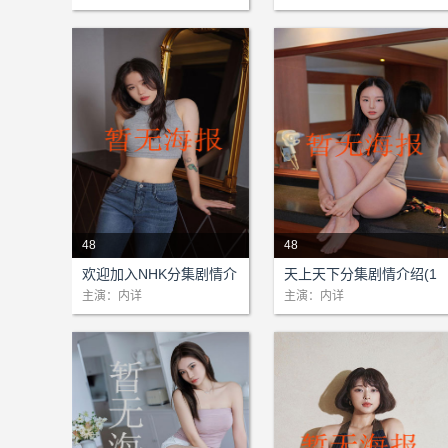
48
48
剧情：本站为该剧提供网络支
剧情：本站为该剧提供网络支
欢迎加入NHK分集剧情介
天上天下分集剧情介绍(1
持!...
持!...
绍(1-48)大结局
-48)大结局
主演：内详
主演：内详