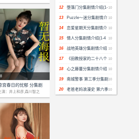
介绍(1-48)大结局
12
堕落门分集剧情介绍(1-
10
48)大结局
13
Puzzle～迷分集剧情介
10
绍(1-48)大结局
14
恋爱星期天分集剧情介
10
绍(1-48)大结局
15
情人分集剧情介绍(1-4
10
8)大结局
16
战地英雄分集剧情介绍
10
(1-20)大结局
17
《田教授家的二十八个
10
保姆》分集剧情介绍(1-22集)
18
心之藤蔓分集剧情介绍
10
8
大结局
(1-12集)大结局
19
南城警事 第三季分集剧
10
剧情：本站为该剧提供网络支
凉宫春日的忧郁 分集剧
情介绍(1-48)大结局
20
老爸老妈浪漫史 第六季
10
!...
情介绍(1-48)大结局
主演：井上和彦,森川智之
分集剧情介绍(1-48)大结局