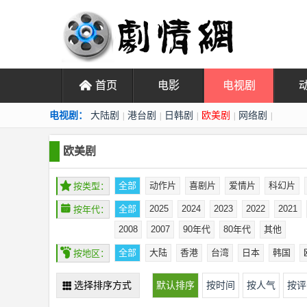
󰄫
首页
电影
电视剧
电视剧：
大陆剧
港台剧
日韩剧
欧美剧
网络剧
|
|
|
|
|
欧美剧
㐲
全部
动作片
喜剧片
爱情片
科幻片
按类型：
󰁣
全部
2025
2024
2023
2022
2021
按年代：
2008
2007
90年代
80年代
其他
󰉿
全部
大陆
香港
台湾
日本
韩国
按地区：
选择排序方式
默认排序
按时间
按人气
按评
󰅙