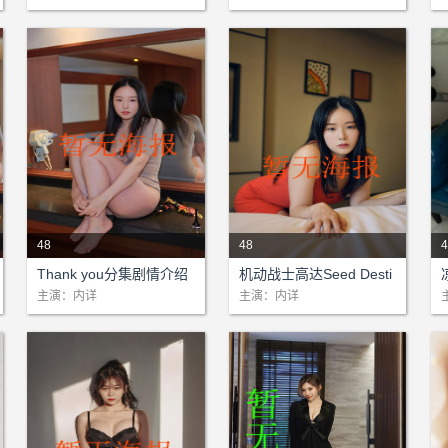
48
48
4
剧情：本站为该剧提供网络支
剧情：本站为该剧提供网络支
Thank you分集剧情介绍
机动战士高达Seed Desti
持!...
持!...
持
(1-48)大结局
ny分集剧情介绍(1-48)大
主演：内详
主演：内详
结局