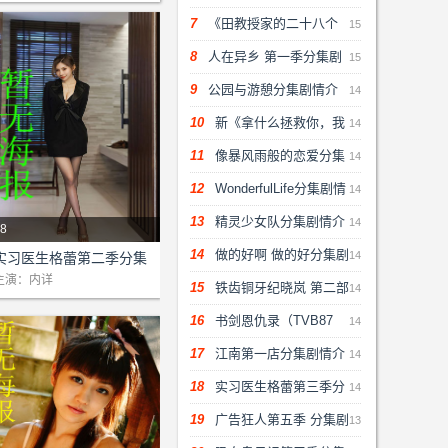
集剧情介绍(1-48)大结局
7
《田教授家的二十八个
15
保姆》分集剧情介绍(1-22集)
8
人在异乡 第一季分集剧
15
大结局
情介绍(1-48)大结局
9
公园与游憩分集剧情介
14
绍(1-48)大结局
10
新《拿什么拯救你，我
14
的爱人》分集剧情介绍(1-/)大
11
像暴风雨般的恋爱分集
14
结局
剧情介绍(1-10)大结局
12
WonderfulLife分集剧情
14
介绍(1-48)大结局
13
精灵少女队分集剧情介
14
8
剧情：本站为该剧提供网络支
绍(1-48)大结局
14
做的好啊 做的好分集剧
14
实习医生格蕾第二季分集
!...
剧情介绍(1-48)大结局
主演：内详
情介绍(1-48)大结局
15
铁齿铜牙纪晓岚 第二部
14
分集剧情介绍(1-48)大结局
16
书剑恩仇录（TVB87
14
版）分集剧情介绍(1-48)大结
17
江南第一店分集剧情介
14
局
绍(1-48)大结局
18
实习医生格蕾第三季分
14
集剧情介绍(1-48)大结局
19
广告狂人第五季 分集剧
13