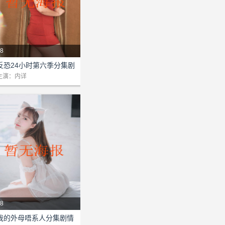
8
剧情：本站为该剧提供网络支
反恐24小时第六季分集剧
!...
情介绍(1-48)大结局
主演：内详
8
剧情：本站为该剧提供网络支
我的外母唔系人分集剧情