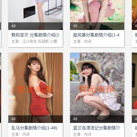
48
48
4
剧情：数码宝贝是由日本东映
剧情：本站为该剧提供网络支
数码宝贝 分集剧情介绍(1
旋风暴分集剧情介绍(1-4
公司制作的系列动画，目前一
持!...
持
-48)大结局
8)大结局
主演：江川央生,石田彰,小樱
主演：内详
悦子,藤田淑子
共出了五个专辑，播映至今赢
来了广大好评。这部动画讲述
了人类小朋友进入数码世界冒
险的故事，是一部虚幻、神
秘、充满童心乐趣的动画巨
作。 1999年，由于数码世界
资料异常增生，导致数码世界
和现实世界的连接发生紊乱。
地球上相应地出现奇怪的自然
现象：东南亚没有下雨...
48
48
4
剧情：本站为该剧提供网络支
剧情：本站为该剧提供网络支
乱马分集剧情介绍(1-48)
蓝兰岛漂流记分集剧情介
持!...
持!...
持
大结局
绍(1-48)大结局
主演：内详
主演：内详