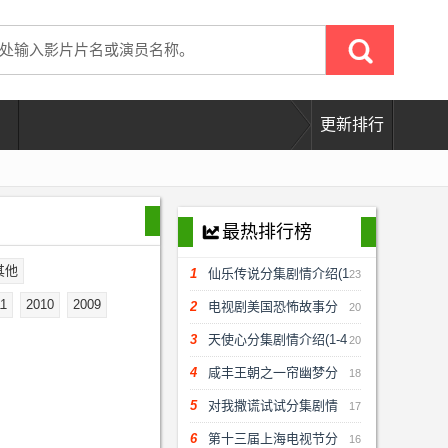
更新排行
最热排行榜
󰇀
其他
1
仙乐传说分集剧情介绍(1
23
11
2010
2009
-48)大结局
2
电视剧美国恐怖故事分
20
集剧情介绍(1-12集)大结局
3
天使心分集剧情介绍(1-4
20
8)大结局
4
咸丰王朝之一帘幽梦分
18
集剧情介绍(1-48)大结局
5
对我撒谎试试分集剧情
17
介绍(1-16)大结局
6
第十三届上海电视节分
16