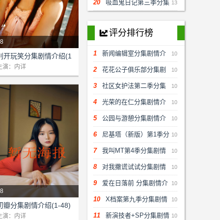
情介绍(1-48)大结局
20
吸血鬼日记第三季分集
13
剧情介绍(1-48)大结局
评分排行榜
󰇀
8
1
新闻编辑室分集剧情介
剧情：本站为该剧提供网络支
10
别开玩笑分集剧情介绍(1
!...
-48)大结局
主演：内详
绍(1-10集)大结局
2
花花公子俱乐部分集剧
10
情介绍(1-48)大结局
3
社区女护法第二季分集
10
剧情介绍(1-48)大结局
4
光荣的在仁分集剧情介
10
绍(1-48)大结局
5
公园与游憩分集剧情介
10
绍(1-48)大结局
6
尼基塔（新版）第1季分
10
集剧情介绍(1-48)大结局
7
我叫MT第4季分集剧情
10
介绍(1-48)大结局
8
对我撒谎试试分集剧情
10
介绍(1-16)大结局
9
爱在日落前 分集剧情介
10
8
绍(1-48)大结局
10
X档案第九季分集剧情
10
剧情：本站为该剧提供网络支
初瓣分集剧情介绍(1-48)
!...
介绍(1-48)大结局
大结局
11
新演技者+SP分集剧情
主演：内详
10