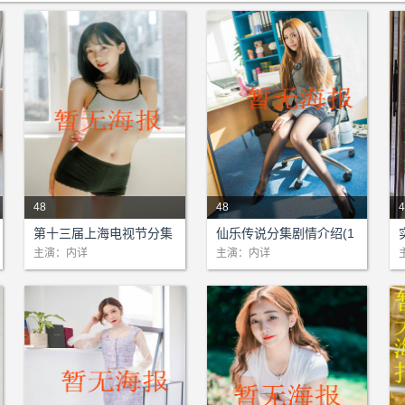
48
48
4
剧情：本站为该剧提供网络支
剧情：本站为该剧提供网络支
第十三届上海电视节分集
仙乐传说分集剧情介绍(1
持!...
持!...
持
剧情介绍(1-48)大结局
-48)大结局
主演：内详
主演：内详