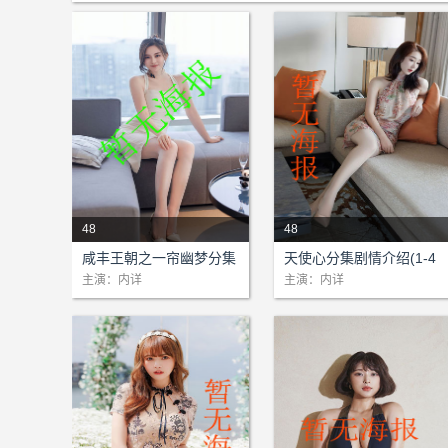
48
48
剧情：本站为该剧提供网络支
剧情：本站为该剧提供网络支
咸丰王朝之一帘幽梦分集
天使心分集剧情介绍(1-4
持!...
持!...
剧情介绍(1-48)大结局
8)大结局
主演：内详
主演：内详