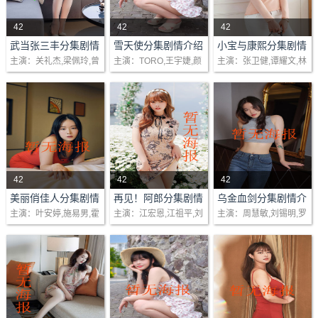
42
42
42
剧情：少年张三丰（关
剧情：十一岁小风和六
剧情：清朝盛世，幼年
武当张三丰分集剧情
雪天使分集剧情介绍
小宝与康熙分集剧情
介绍(1-20)大结局
(1-48)大结局
介绍(1-48)大结局
主演：关礼杰,梁佩玲,曾
主演：TORO,王宇婕,颜
主演：张卫健,谭耀文,林
礼杰）原与师父觉远大
岁小雷一对「春晖园」
康熙执政，大臣鰲拜聚
伟权
行书,张思萍
心如,吴辰君
师（鲍方）在少林看守
相依为命兄弟永基集团
集党羽诛杀异己，康熙
藏经阁，不经意地悟道
董事长齐家石带这四岁
成年后，为不引起內
少林功夫，因而被逐出
女儿雪桐到「春晖园」
乱，只得扮作愚蒙，暗
师门，更卷入武林漩涡..
看孩子..
中部署实力。此时在江..
42
42
42
剧情：只要想着往后所
剧情：二十年前，古
剧情：二十集古装剧
美丽俏佳人分集剧情
再见！阿郎分集剧情
乌金血剑分集剧情介
介绍(1-24)大结局
介绍(1-国语版136
绍(1-20集)大结局
主演：叶安婷,施易男,霍
主演：江宏恩,江祖平,刘
主演：周慧敏,刘锡明,罗
有的荣华富贵、理想抱
意、郭添、明郎三人原
《乌金血剑》道出了中
集，台语版117集)大
建华
至翰,徐敏
嘉良
负、锦绣前程和幸福快
为好友，古意、郭添两
国多少枭雄为了权力皇
结局
乐，就从套上那件学士
人服务警界，明郎因涉
座而兴风作浪，视民命
袍开始，方帽子丢出去
入黑道，并犯下重案，
如草芥。但乱世往往又
那一刻，格外..
古意、郭添奉命追捕..
能激励出不..