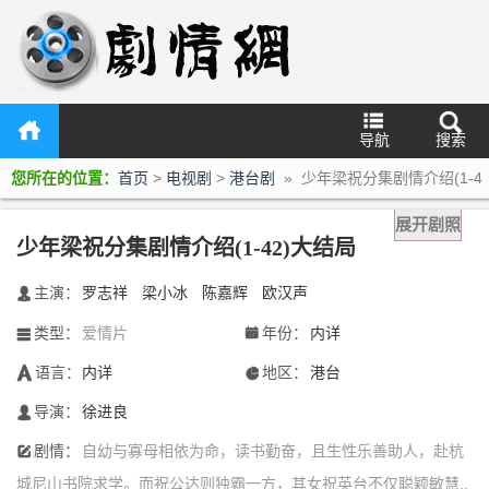
导航
搜索
您所在的位置：
首页
>
电视剧
>
港台剧
» 少年梁祝分集剧情介绍(1-4
2)大结局
展开剧照
少年梁祝分集剧情介绍(1-42)大结局
主演：
罗志祥
梁小冰
陈嘉辉
欧汉声
󰃖
类型：
爱情片
年份：
内详
󰀥
󰁣
语言：
内详
地区：
港台
󰃋
󰃍
导演：
徐进良
󰄭
剧情：
自幼与寡母相依为命，读书勤奋，且生性乐善助人，赴杭
󰆙
城尼山书院求学。而祝公达则独霸一方，其女祝英台不仅聪颖敏慧..