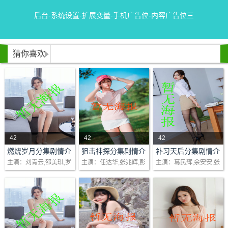
后台-系统设置-扩展变量-手机广告位-内容广告位三
猜你喜欢
42
42
42
剧情：由李国立监制，
剧情：高级帮办奇（任
剧情：暂无.....
燃烧岁月分集剧情介
狙击神探分集剧情介
补习天后分集剧情介
绍(1-48)大结局
绍(1-20集)大结局
绍(1-6)大结局
主演：刘青云,邵美琪,罗
主演：任达华,张兆辉,彭
主演：葛民辉,余安安,张
以中国近代历史为背景
达华）精明干练，用卧
慧娟,刘玉翠
文坚,吴君如
耀扬,叶璇
的中篇剧《燃烧岁
底屡破黑社会集团，甚
月》，故事是围绕主角
得上司赏识。奇结婚多
常满（刘青云饰）的一
年，生有一女，但妻子
生，由他经历民国、日..
美（龚慈恩）欲摆脱婚
姻..