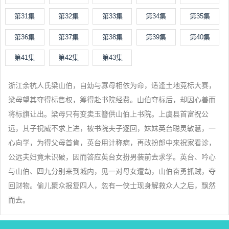
第31集
第32集
第33集
第34集
第35集
第36集
第37集
第38集
第39集
第40集
第41集
第42集
第43集
浙江余杭人氏梁山伯，自幼与寡母相依为命，适逢土地竞标大赛，
梁母望其夺得标售权，筹得赴书院经费。山伯夺标后，却因心善而
将标旗让出。梁母只有变卖玉簪供山伯上书院。上虞县首富祝公
远，其子祝威不求上进，被书院夫子逐回，妹妹英台聪灵敏慧，一
心向学，为得父母首肯，英台用计称病，再改扮郎中来祝家看诊，
公远夫妇竟未识破，因而答应英台女扮男装前去求学。英台、吟心
与山伯、四九分别来到城内，见一对母女遭劫，山伯奋勇抓贼，夺
回财物。偷儿聚众报复四人，忽有一侠士现身解救众人之后，飘然
而去。