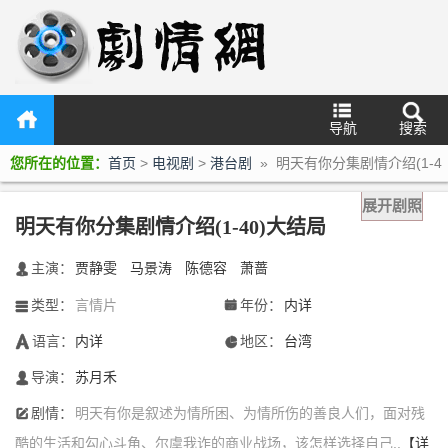
导航
搜索
您所在的位置：
首页
>
电视剧
>
港台剧
» 明天有你分集剧情介绍(1-4
0)大结局
展开剧照
明天有你分集剧情介绍(1-40)大结局
主演：
贾静雯
马景涛
陈德容
萧蔷
󰃖
类型：
言情片
年份：
内详
󰀥
󰁣
语言：
内详
地区：
台湾
󰃋
󰃍
导演：
苏月禾
󰄭
剧情：
明天有你是叙述为情所困、为情所伤的善良人们，面对残
󰆙
酷的生活和勾心斗角、尔虞我诈的商业战场，该怎样选择自己..
【详