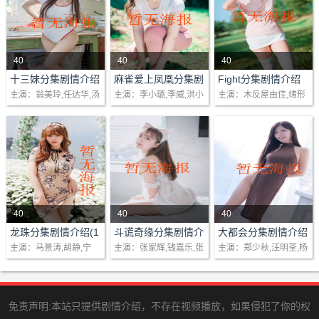
描述明太祖朱元璋一生
乡的原因，又遇上欢场
琛更辞去机师一职..
充..
女子..
40
40
40
剧情：........
剧情：这个有趣又浪
剧情：吴家杰﹝林保
十三妹分集剧情介绍
麻雀爱上凤凰分集剧
Fight分集剧情介绍
(1-48)大结局
情介绍(1-48)大结局
(1-48)大结局
主演：翁美玲,任达华,汤
主演：李小璐,李威,洪小
主演：木反屋由佳,绪形
漫，跨越海峡两岸的爱
怡﹞是计算机公司的推
镇业,黄杏秀
玲,金佳
直人,酒井法子,八木俊彦
情故事，一定得先从一
广经理，被公司派往北
个天真活泼、热情开
京参加培训计划。杰没
朗、浪漫又古灵精怪的1
想到，计划竟包括艰辛
9岁小丫头丁晓..
的武术课程！更叫杰..
40
40
40
剧情：察木族的大英雄
剧情：诡计多端的正
剧情：........
龙珠分集剧情介绍(1
斗谎奇缘分集剧情介
大都会分集剧情介绍
-48)大结局
绍(1-48)大结局
(1-5集)大结局
主演：马景涛,胡静,宁
主演：张家辉,钱嘉乐,张
主演：郑少秋,汪明荃,杨
和他的巨龙在龙吟窟里
（张家辉）与市井小混
静,钟汉良
玉珊,宣萱
群,梁朝伟
守候着八颗龙珠，以忠
井（钱嘉乐）常利用千
信堂堂主上官云为首的
术在江湖中混饭吃，不
六位江湖人士为了夺取
料一次误撞下，害死了
免责声明:本站只提供剧情介绍，不存在视频播放，如果侵犯了你的权
龙珠，便杀..
井的师父生（廖启