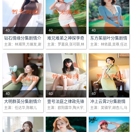
40
40
40
剧情：李善奇（林湘萍
剧情：干探李奇（罗嘉
剧情：林濑穗是个以入
钻石情缘分集剧情介
难兄难弟之神探李奇
东方茱丽叶分集剧情
绍(1-20)大结局
分集剧情介绍(1-25
介绍(1-16)大结局
主演：林湘萍,方展发,谢
主演：罗嘉良,张可颐,林
主演：林依晨,吴尊,任达
饰演）是在台湾长大的
良）为人正直无私，喜
学考技术测验第一名资
集)大结局
宛谕,金银姬
家栋,吴绮丽
华,唐治平
槟榔妹，因得罪了黑道
锄强扶弱，被特别委任
格，进入知名设计学府
老大，只好带着母亲的
要把传说中的「黑玫
宝成学院的新生，她在
遗物来新加坡投靠素未
瑰」捉拿归案。奇觉遭
入学第一天新生致词
谋面的生父张铭..
投闲置散，失意非常..
时，就大胆向知..
40
40
40
剧情：为民，为僧，为
剧情：余在春（欧阳震
剧情：唐亦琛（吴镇宇
大明群英分集剧情介
壹号法庭之律政先锋
冲上云霄2分集剧情
绍(1-48)大结局
分集剧情介绍(1-48)
介绍(1-43集)大结局
主演：任达华,陈敏儿
主演：欧阳震华,陶大宇,
主演：吴镇宇,胡杏儿,马
君，风云叱咤多幻变；
华饰）婚姻失败后，先
饰）是首批华籍机师，
大结局
宣萱,苏永康
国明,吴卓羲
夺妻，夺权，夺位，一
遇上独立坚强的夔或
跟蘇怡结成夫妻，可惜
代帝王朱元璋！古装武
（盖鸣晖饰），不久，
因蘇怡先天性心漏症恶
侠剧集《大明英烈传》
春因调查一好友客死异
化，情况非常严重。亦