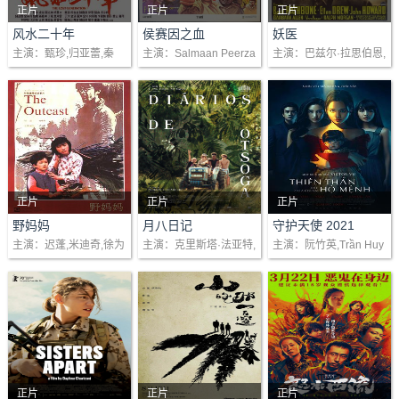
正片
正片
正片
剧情：秋菊(甄珍饰)从
剧情：暂无简介..
剧情：暂无简介..
风水二十年
侯赛因之血
妖医
主演：甄珍,归亚蕾,秦
主演：Salmaan Peerza
主演：巴兹尔·拉思伯恩,
梅县逃往香港，找她在
汉,关山,关之琳,胡慧中,
da,基卡·马卡姆
艾伦·德鲁,约翰·霍华德
香港唯一的朋友。谁
陈观泰,陈百强,甄妮,向
John Howard
料，因秋菊有点姿色，
华强,凌波,乔宏,伊雷
竟被骗出卖肉体，幸好
及时逃脱，遇上了一..
正片
正片
正片
剧情：故事发生在1970
剧情：炎夏欲念騷動，
剧情：《守护天使》开
野妈妈
月八日记
守护天使 2021
主演：迟蓬,米迪奇,徐为
主演：克里斯塔·法亚特,
主演：阮竹英,Trần Huy
年代。某日黄昏，罗二
迷幻光色錯落，一女二
始时，娱乐圈明星麦莉
平,位北原,贾六,张慕芹
卡里托·科塔,João Nune
ền My,Hoàng Kim Ngâ
叔的女儿碧桃（迟蓬
男隨音樂縱情起舞，一
突然从大楼顶楼坠落身
s Monteiro
n,Huỳnh Samuel An
饰）赶着一辆破车前往
個激情的吻，打破三人
亡。更神秘的是，人们
罗家村，车上坐着被打
平衡。畫面一轉，時間
说麦莉的死与一种魔法
倒的原地委书记..
一天天倒退，退回他..
有关，一种隐..
正片
正片
正片