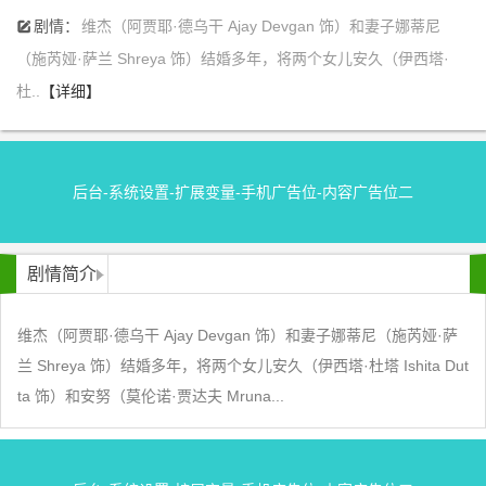
剧情：
维杰（阿贾耶·德乌干 Ajay Devgan 饰）和妻子娜蒂尼
󰆙
（施芮娅·萨兰 Shreya 饰）结婚多年，将两个女儿安久（伊西塔·
杜..
【详细】
后台-系统设置-扩展变量-手机广告位-内容广告位二
剧情简介
维杰（阿贾耶·德乌干 Ajay Devgan 饰）和妻子娜蒂尼（施芮娅·萨
兰 Shreya 饰）结婚多年，将两个女儿安久（伊西塔·杜塔 Ishita Dut
ta 饰）和安努（莫伦诺·贾达夫 Mruna...