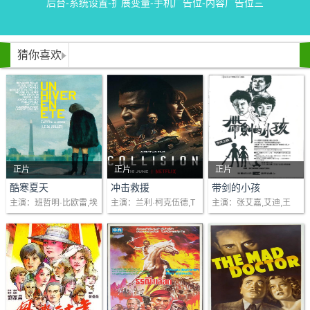
后台-系统设置-扩展变量-手机广告位-内容广告位三
猜你喜欢
正片
正片
正片
剧情：在法国。异常寒
剧情：在决定命运的一
剧情：周若芬（张艾
酷寒夏天
冲击救援
带剑的小孩
主演：班哲明·比欧雷,埃
主演：兰利·柯克伍德,T
主演：张艾嘉,艾迪,王
潮。气温从来没有降得
天之中，堕落腐败的企
嘉）是位成功的服装设
洛迪·布歇,茱迪丝·谢拉
essa,Jubber,Bonko,Kh
道,梁修身
这么低。寒冷和焦虑正
业家及其名流妻子争分
计师，时装发表会前夕
oza,Vuyo,Dabula,Mph
在全国蔓延，从北到
夺秒解救二人的女儿，
六岁的儿子小威突然失
o,Sebeng,Zoey,Sneed
南，从东到西。一个寒
防止她遭臭名昭著的黑
踪。小威和小伙伴平时
on,Siphesihle,Vazi,Sa
冷的夜晚，十个..
帮老大伤害..
玩斗剑游戏，因此..
mke,Makhoba