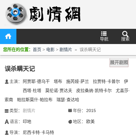
导航
搜索
您所在的位置：
首页
>
电影
>
剧情片
» 误杀瞒天记
展开剧照
误杀瞒天记
主演：
阿贾耶·德乌干
塔布
施芮娅·萨兰
拉贾特·卡普尔
伊
󰃖
西塔·杜塔
莫伦诺·贾达夫
皮拉桑纳·凯特卡尔
尤盖莎·
索南
帕拉斯莫什·帕拉布
瑞瑟·查达哈
类型：
剧情片
年份：
2015
󰀥
󰁣
语言：
印地
地区：
欧美
󰃋
󰃍
导演：
尼西卡特·卡马特
󰄭