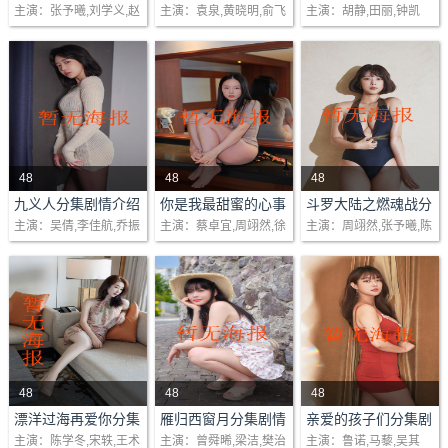
介绍(1-24 集)大结局
绍(1-40 集)大结局
情介绍(1-35 集)大结
主演：张予曦,刘学义,赵
主演：袁泉,黄晓明,俞飞
主演：胡静,田丽,钟凯
悠，常年在夜色降临时
世，临危接管了倾注丈
罗丹和艾茉莉四位闺蜜
局
圆瑗,古子成
鸿,代旭
才踏上下班回家路。她
夫生前全部心血的创业
性格各异，却因情感纠
和范云锡相恋10年，在
教育公司，面对董事会
葛紧密相连。杜心月怀
筹备婚礼前，意外发现
绞尽心机的排挤，闺蜜
孕期间依旧忙于事业，
范云锡出轨。范..
律师李捷为陈..
却受到丈夫..
48
48
48
剧情：少女蔺如兰不顾
剧情：棠微微心理学研
剧情：全大陆高级魂师
九义人分集剧情介绍
你是我最甜蜜的心事
斗罗大陆之燃魂战分
(1-25)大结局
分集剧情介绍(1-24
集剧情介绍(1-38 集)
主演：吴倩,李佳航,乔振
主演：蔡卓宜,周翊然,徐
主演：周翊然,张予曦,陈
挚友孟宛的反对，赌上
究生毕业时27岁，打算
学院精英赛的决赛帷幕
集)大结局
大结局
宇,胡意旋
一娢,徐凯鑫
牧驰,孔雪儿
自己的名节状告绣楼主
继续考博，却被家人严
落下，唐三（周翊然
人吴廉，然而多方投告
厉阻止。棠父抢走了棠
饰）与小伙伴们依依惜
无门，孤立无援，最终
微微的毕业证，以面对
别，心中充满不舍。然
自尽以证清白。..
“阶级敌人”..
而，他们共同许下约..
48
48
48
剧情：上海女孩夏缘
剧情：平凡女子谢小满
剧情：1980年初，心怀
漂洋过海再爱你分集
雁归西窗月分集剧情
亲爱的孩子们分集剧
剧情介绍(1-36 集)大
介绍(1-48)大结局
情介绍(1-40 集)大结
主演：陈学冬,宋轶,王术
主演：曾舜晞,梁洁,樊治
主演：鲁诺,马藜,吴其
（宋轶饰）是一家知名
（梁洁饰）阴差阳错之
梦想的穆家兄妹，感受