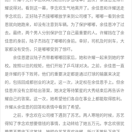
耀说得对。看到这一幕，李念欢生气地离开了。余佳恩和许耀送走
李念欢后，正好陆子杰接嘟嘟放学来到公司楼下。嘟嘟一看到余佳
恩就向她跑来，却没有注意到车辆。为了保护嘟嘟，余佳恩冲了过
去。最终，两个男人分别保护住了自己最重要的人。许耀挡在了余
佳恩的身前，陆子杰挡在了嘟嘟的身前。幸好，司机及时刹车，大
家都没有受伤，只是嘟嘟受到了惊吓。
余佳恩建议陆子杰带着嘟嘟回家后，她和许耀一起来到她的学
校。按照以往的规矩，他们开始了乒乓球对决。之前，余佳恩一直
是许耀的手下败将，他们的重要决定都是通过打球的输赢来决定
的，包括回成都创业的决定。这一次，决定权在余佳恩手上。但余
佳恩并没有立即给出答案，她决定等待繁星的大秀结束后再告诉许
耀自己的答案。这一次，她希望他们各自在事业上都能取得胜利。
许耀从余佳恩的回答和表情中看到了希望。
之前，李念欢在公司楼下遇到了苏艺。两人寒暄的时候，苏艺
得知了李念欢想要借钱的事情，主动转给了她五万元。李念欢很犹
豫要不要收下这笔钱。她明白苏艺喜欢许耀，所以不敢私下收下