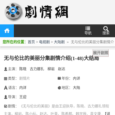
导航
搜索
您所在的位置：
首页
>
电视剧
>
大陆剧
» 无与伦比的美丽分集剧情介
绍(1-48)大结局
展开剧照
无与伦比的美丽分集剧情介绍(1-48)大结局
主演：
陈晓
古力娜扎
柳岩
赵达
󰃖
类型：
剧情片
年份：
内详
󰀥
󰁣
语言：
内详
地区：
大陆
󰃋
󰃍
导演：
王迎
󰄭
剧情：
《无与伦比的美丽》是由王迎执导，陈晓、古力娜扎领衔
󰆙
主演，柳岩、陈小纭、赵达、叶青、陈希郡、韩宇辰、袁文康..
【详