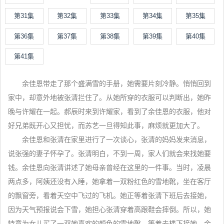
第31集
第32集
第33集
第34集
第35集
第36集
第37集
第38集
第39集
第40集
第41集
余佳恩带走了那个盛满雪的手册，她需要片刻冷静。悄悄回到
家中，却意外地被张清拦住了。从她所穿的衣服可以判断出，她昨
晚与许耀在一起。郝辰时来到许耀家，看到了余佳恩的衣服，他对
好兄弟既开心又担忧，而苏艺一旦得知此事，麻烦就更加大了。
余佳恩和张清在家里进行了一次谈心，张清的妈妈发来消息，
说张强的妻子怀孕了。张清明白，不到一周，家人们就会来找她要
钱。余佳恩向张清讲述了她母亲曾经在这里的一件事。当时，凌晨
两点多，阿姨还没有入睡，她拿着一双粉红色的雪地靴，坐在客厅
的飘窗旁，看着天空中飞过的飞机。她正等着张清下班后去接她，
因为天气预报说会下雪，她担心张清穿着高跟鞋会摔倒。所以，她
特意为女儿买了一双她喜欢的颜色的雪地靴，等着去楼下接她。余