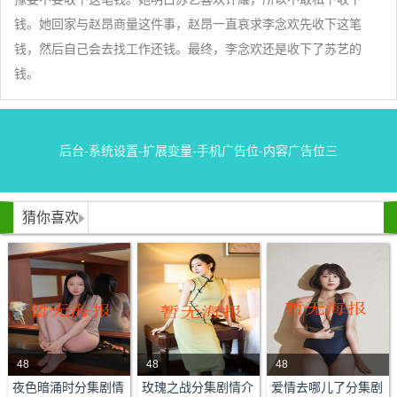
钱。她回家与赵昂商量这件事，赵昂一直哀求李念欢先收下这笔
钱，然后自己会去找工作还钱。最终，李念欢还是收下了苏艺的
钱。
后台-系统设置-扩展变量-手机广告位-内容广告位三
猜你喜欢
48
48
48
剧情：职场白领许倾
剧情：陈俏突遇丈夫离
剧情：杜心月、顾宁、
夜色暗涌时分集剧情
玫瑰之战分集剧情介
爱情去哪儿了分集剧