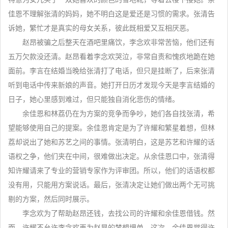
佳恩不理解张清的妈妈，她不明白这是爱还是习惯的需求。张清告
诉她，繁忙才是真实的母女关系，彼此既相爱又互相厌恶。
赵昂被骗之后整天在酒吧里痛饮，李念欢非常苦恼，他们还有
五万欠款没还清。赵昂看着李念欢哭泣，非常自责和愧疚地跪在她
面前。李言在结婚当晚给张清打了电话，但只是挂断了，后来张清
听到电话中传来新娘的声音。她打开日历才发现今天是李言结婚的
日子，她心里感到难过，但只能独自消化悲伤的情绪。
余佳恩和林荔仍在为方案的竞争而争吵，她们各自找张清，希
望能够使用自己的提案。余佳恩肯定是为了许耀和繁星着想，但林
荔却说出了她和苏艺之间的事情。张清明白，这是苏艺和许耀的话
语权之争，他们夹在中间，很难做出决定。从余佳恩口中，张清得
知许耀请来了专业的营销专家作为评审团。所以，他们的话语权都
没有用，只能用方案说话。最后，张清决定让她们做出两个无可挑
剔的方案，然后同时展示。
李念欢为了帮助赵昂还钱，去找公司的许耀和余佳恩借钱。然
而，许耀不允许李念欢再为赵昂的梦想埋单。这次，余佳恩觉得许