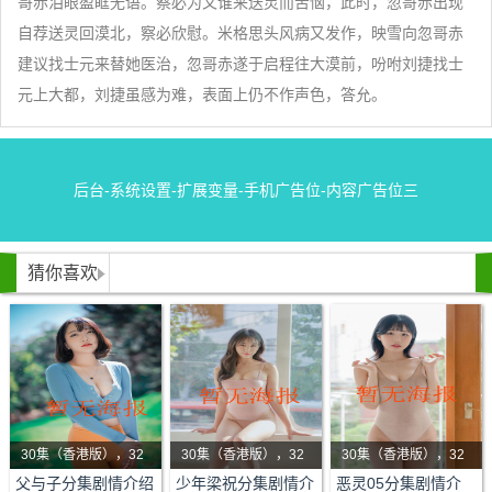
哥赤泪眼盈眶无语。察必为又谁来送灵而苦恼，此时，忽哥赤出现
自荐送灵回漠北，察必欣慰。米格思头风病又发作，映雪向忽哥赤
建议找士元来替她医治，忽哥赤遂于启程往大漠前，吩咐刘捷找士
元上大都，刘捷虽感为难，表面上仍不作声色，答允。
后台-系统设置-扩展变量-手机广告位-内容广告位三
猜你喜欢
30集（香港版），32
30集（香港版），32
30集（香港版），32
剧情：该剧主要讲述纺
集（海外版）
剧情：自幼与寡母相依
集（海外版）
剧情：一部揭开生死轮
集（海外版）
父与子分集剧情介绍
少年梁祝分集剧情介
恶灵05分集剧情介