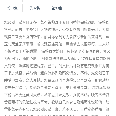
第31集
第32集
第33集
忽必烈自感时日无多，急召铁穆耳于五日内替他完成遗愿，铁穆耳
答允。丽君、少华等四人抵达德州，少华有感盘川所剩无几，为赚
钱自告奋勇替食店斩柴，丽君亦想到可为食店写新招牌来赚钱，燕
玉与荣兰无所事事，听说观音庙灵验，竟偷偷去求姻缘签，二人却
不慎对调了祈福香囊。 铁穆耳大婚日，忽必烈坚持喝酒尽兴，察必
为免扫兴，随他心愿 。阿桑哥送铁穆耳入新房，铁穆耳竟借意跟阔
真对饮，灌醉她逃避洞房。翌日，阔真体贴地没有追究铁穆耳为何
于书房就寝，并与他一起向忽必烈及察必请安，不料，忽必烈已于
睡梦中驾崩，众人哀恸。忽哥赤赶回皇宫得知父皇驾崩，即激动地
说要开棺验尸，察必怒责他是不肖子，更赶他出灵堂。 忽哥赤极怒
下说出不会送灵回大漠，格米思开解无效，担忧不已。映雪不惜冒
着捱鞭打的危险往找忽哥赤，欲以自己的身世及经历来说服他，映
雪指忽哥赤有父若忽必烈应感自豪，若不送灵，日后定必后悔，忽