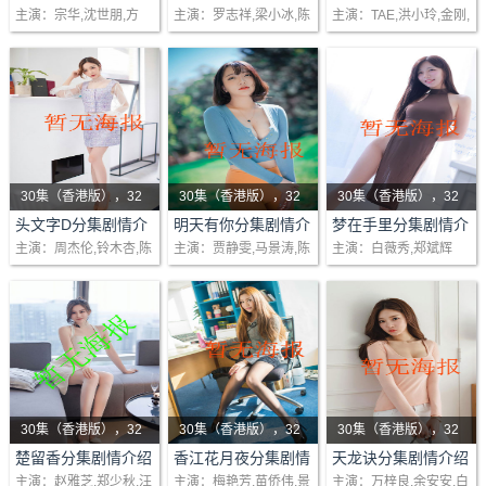
(1-48)大结局
绍(1-42)大结局
绍(1-20)大结局
主演：宗华,沈世朋,方
主演：罗志祥,梁小冰,陈
主演：TAE,洪小玲,金刚,
织业大亨与五个子女间
为命，读书勤奋，且生
回偶像剧一场纠葛前世
馨,傅子纯
嘉辉,欧汉声
李威
父子情感故事。 “看一个
性乐善助人，赴杭城尼
今生爱情故事当四散各
呼风唤雨的大老板，管
山书院求学。而祝公达
地舍利子引发出人性贪
理公司他是专家，为什
则独霸一方，其女祝英
婪当黑暗中人性怨怼制
么回到..
台不仅聪颖敏慧..
造了恐..
30集（香港版），32
30集（香港版），32
30集（香港版），32
剧情：日本秋名山上的
集（海外版）
剧情：明天有你是叙述
集（海外版）
剧情：姚思琦（白薇秀
集（海外版）
头文字D分集剧情介
明天有你分集剧情介
梦在手里分集剧情介
绍(1-48)大结局
绍(1-40)大结局
绍(1-48)大结局
主演：周杰伦,铃木杏,陈
主演：贾静雯,马景涛,陈
主演：白薇秀,郑斌辉
清晨，一辆丰田出产的
为情所困、为情所伤的
饰演）乐观自信，性格
冠希,黄秋生
德容,萧蔷
中古车ae86优美地在下
善良人们，面对残酷的
坚毅。年幼目睹父母生
坡道飞驰，车内神秘车
生活和勾心斗角、尔虞
意失败后自杀，但在养
手的飘移车速使人吃
我诈的商业战场，该怎
父母范达维夫妇一家四
惊。ae86在滕..
样选择自己..
口的关爱下幸福..
30集（香港版），32
30集（香港版），32
30集（香港版），32
剧情：风流潇洒的楚留
集（海外版）
剧情：《香江花月夜》
集（海外版）
剧情：丽的电视凭一
集（海外版）
楚留香分集剧情介绍
香江花月夜分集剧情
天龙诀分集剧情介绍
(1-48)大结局
介绍(1-48)大结局
(1-40)大结局
主演：赵雅芝,郑少秋,汪
主演：梅艳芳,苗侨伟,景
主演：万梓良,余安安,白
香，以盗宝绝技闻名天
是梅艳芳唯一的一部电
部‘天蚕变’，夺取得当年