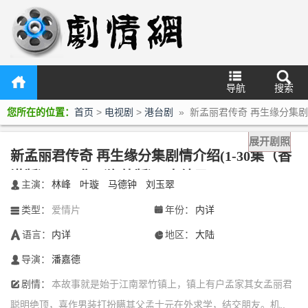
导航
搜索
您所在的位置：
首页
>
电视剧
>
港台剧
» 新孟丽君传奇 再生缘分集剧
情介绍(1-30集（香港版），32集（海外版）)大结局
展开剧照
新孟丽君传奇 再生缘分集剧情介绍(1-30集（香
港版），32集（海外版）)大结局
主演：
林峰
叶璇
马德钟
刘玉翠
󰃖
类型：
爱情片
年份：
内详
󰀥
󰁣
语言：
内详
地区：
大陆
󰃋
󰃍
导演：
潘嘉德
󰄭
剧情：
本故事就是始于江南翠竹镇上，镇上有户孟家其女孟丽君
󰆙
聪明绝顶，喜作男装打扮瞒其父孟士元在外求学，结交朋友。机..