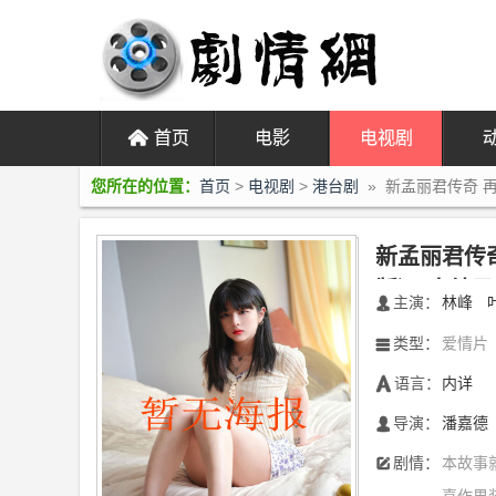
󰄫
首页
电影
电视剧
您所在的位置：
首页
>
电视剧
>
港台剧
» 新孟丽君传奇 再
新孟丽君传奇
版）)大结局
主演：
林峰
󰃖
类型：
爱情片
󰀥
语言：
内详
󰃋
导演：
潘嘉德
󰄭
剧情：
本故事
󰆙