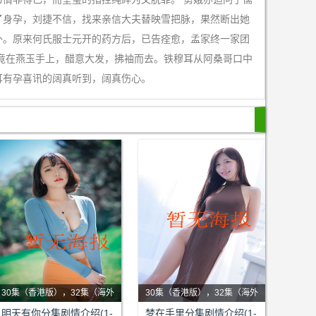
了身孕，刘捷不信，找来亲信大夫替映雪把脉，果然断出她
外。原来何氏服士元开的药方后，已告痊愈，孟家终一家团
竟在燕玉手上，醋意大发，拂袖而去。铁穆耳从阿桑哥口中
耳有孕喜讯的阔真听到，阔真伤心。
30集（香港版），32集（海外
30集（香港版），32集（海外
版）
剧情：明天有你是叙述为情所
版）
剧情：姚思琦（白薇秀饰演）
明天有你分集剧情介绍(1-
梦在手里分集剧情介绍(1-