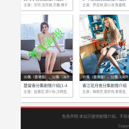
亨与五个子女间父子情感故
读书勤奋，且生性乐善助人，
8)大结局
42)大结局
主演：宗华,沈世朋,方馨,傅子
主演：罗志祥,梁小冰,陈嘉辉,
纯
欧汉声
事。 “看一个呼风唤雨的大老
赴杭城尼山书院求学。而祝公
板，管理公司他是专家，为什
达则独霸一方，其女祝英台不
么回到..
仅聪颖敏慧..
30集（香港版），32集（海外
30集（香港版），32集（海外
版）
剧情：风流潇洒的楚留香，以
版）
剧情：《香江花月夜》是梅艳
楚留香分集剧情介绍(1-4
香江花月夜分集剧情介绍
盗宝绝技闻名天下，但他盗宝
芳唯一的一部电视连续剧，可
8)大结局
(1-48)大结局
主演：赵雅芝,郑少秋,汪明荃,
主演：梅艳芳,苗侨伟,景黛音,
关聪
汤镇业
只为救难救贫，故被尊称为“盗
算是代表作。剧中饰演一名遭
帅”。香武功盖世，却从不杀
遇传奇曲折的歌女，角色可谓
人。他纵..
度身订..
免责声明:本站只提供剧情介绍，不
Copyr