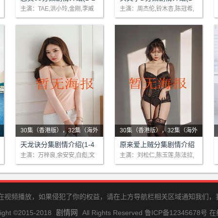
剧一场纠葛前世今生爱情故事
一辆丰田出产的中古车ae86优
0)大结局
48)大结局
主演：TAE,洪小玲,金刚,李威
主演：周杰伦,铃木杏,陈冠希,
黄秋生
当四散各地舍利子引发出人性
美地在下坡道飞驰，车内神秘
贪婪当黑暗中人性怨怼制造了
车手的飘移车速使人吃惊。ae
恐..
86在滕..
30集（香港版），32集（海外
30集（香港版），32集（海外
版）
剧情：丽的电视凭一部‘天蚕
版）
剧情：故事以‘兵贼斗智’作为
天龙诀分集剧情介绍(1-4
原来爱上贼分集剧情介绍
变’，夺取得当年八至九的黄金
脉络，以一宗‘毒犯赃款被劫
0)大结局
(1-20)大结局
主演：万梓良,余安安,白彪,文
主演：刘松仁,陈玉莲,陈法拉,
雪儿
马德钟
时间收视辉煌纪录，使四台山
案’开出。干探江扬(马德钟饰)
掀起峰烟，并揭起电视大战。
英勇揖拿毒犯，虽立了大功，
丽视乘..
却未..
存在视频播放，如果侵犯了你的权益，请在上方导航栏相关区域通知我们，
剧情网
ight ©2015-2018
All Rights Reserved 鲁ICP备12345678号