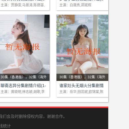
困、为情所伤的善良人们，面
乐观自信，性格坚毅。年幼目
40)大结局
48)大结局
主演：贾静雯,马景涛,陈德容,
主演：白薇秀,郑斌辉
萧蔷
对残酷的生活和勾心斗角、尔
睹父母生意失败后自杀，但在
虞我诈的商业战场，该怎样选
养父母范达维夫妇一家四口的
择自己..
关爱下幸福..
30集（香港版），32集（海外
30集（香港版），32集（海外
版）
剧情：《聊斋志异》由六个最
版）
剧情：在中国人的家庭里，饭
聊斋志异分集剧情介绍(1-
谁家灶头无烟火分集剧情
具代表性的故事,包括《小
桌是围绕一家人感情的地方。
48)大结局
介绍(1-48)大结局
主演：黄晓明,林志颖,胡歌,李
主演：岳华,田蕊妮,欧锦棠,陈
冰
智燊
倩》、《陆判》、《画皮》、
而钟家是典型传统华人家庭，
《小翠》、《阿宝》、《小谢
父亲钟国柱為副刊副总编辑、
与秋..
亦為享..
我们会及时删除侵权内容，谢谢合作。
 在线统计