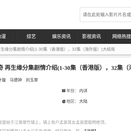
动漫
综艺
娱乐资讯
影视资讯
网络热搜
生缘分集剧情介绍(1-30集（香港版），32集（海外版）)大结局
 再生缘分集剧情介绍(1-30集（香港版），32集（
叶璇
马德钟
刘玉翠
年份：
内详
󰁣
地区：
大陆
󰃍
就是始于江南翠竹镇上，镇上有户孟家其女孟丽君聪明绝顶，