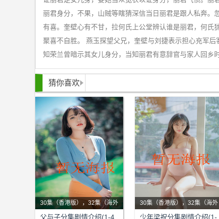
丽君身分，不果，山贼等瞎猜深信当日丽君是跟人私奔。
有喜。奎壁心有不甘，拉何氏上公堂辨认谁是丽君，何氏
聚喜不自胜。 燕玉探望父兄，奎壁与刘捷表示担心充军
知荣兰曾暗示其女儿身分，当知丽君有意辞官与家人回乡
猜你喜欢
30集（香港版），32集（海外
30集（香港版），32集（海外
版）
剧情：该剧主要讲述纺织业大
版）
剧情：自幼与寡母相依为命，
父与子分集剧情介绍(1-4
少年梁祝分集剧情介绍(1-