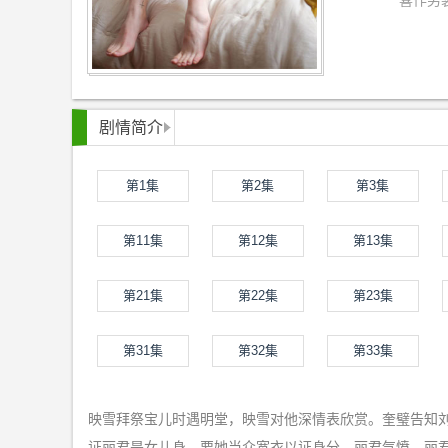
喜作男
剧情简介
第1集
第2集
第3集
第11集
第12集
第13集
第21集
第22集
第23集
第31集
第32集
第33集
映雪拜祭宝儿时遇明堂，映雪对他深情表欣赏。奎璧告知
证丽君是女儿身，要她当众宽衣以证身分，丽君气愤。丽