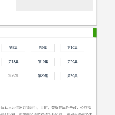
第8集
第9集
第10集
第18集
第19集
第20集
第28集
第29集
第30集
上庭认人及供出刘捷恶行，此时，奎璧在庭外击鼓，公然指
情非得已，而奎璧的指控纯綷为父脱罪。 勇娥亦追问子儒