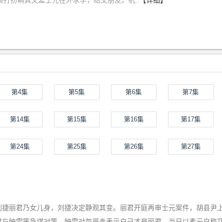
装打扮瞒其父孟士元在外求学，结交朋友。机..
【详细】
第4集
第5集
第6集
第7集
第14集
第15集
第16集
第17集
第24集
第25集
第26集
第27集
刘捷丽君乃女儿身，刘捷决定静观其变。丽君开庭再审士元案件，胡县尹
君与映雪等急谋对策，映雪对忽哥赤表示自己才是丽君，当日以素云自称乃