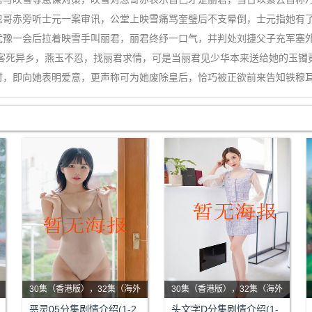
忽哥赤旁听士元一案审讯，公堂上映雪痛骂奎璧后不支晕倒，士元指她有
犹豫一会后拉着映雪手叫丽君，丽君终纾一口气，并判处刘捷父子充军塞
后客死异乡，燕玉不忍，找丽君求情，可是当丽君见少华本来送给她的玉镯
时，即向她表明爱意，更声称可为她废除皇后，恰巧被正欲前来告知铁穆
30集（香港版），32集（海外
30集（香港版），32集（海外
版）
剧情：一部揭开生死轮回偶像
版）
剧情：日本秋名山上的清晨，
恶灵05分集剧情介绍(1-2
头文字D分集剧情介绍(1-