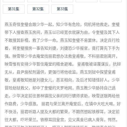
第31集
第32集
第33集
燕玉奇怪奎璧会跟少华一起，知少华有危险，伺机将他救走。奎璧
带下人搜查燕玉房间，燕玉以已经宽衣就寐为由，令奎璧及其下人
不敢搜其卧榻，救了少华一命。燕玉知奎璧不易罢休，决定兵行险
着，将奎璧搜房一事告知刘捷，刘捷恐少华报官，竟打算先下手为
强。映雪带少华去庵堂找丽君想办法救皇甫敬，不料丽君刚离开，
映雪惟有安排少华暂住庵堂的精舍避难。 皇甫敬被诬蔑谋反，抗辩
无从，县尹施杖刑逼供，更强行将他收监。燕玉到狱中探望皇甫
敬，皇甫敬知她是刘捷女儿，恶言相向，及后才知错怪好人。少华
冒险劫狱救父，却中了奎璧的天罗地网，燕玉教少华胁持自己逃
走。少华决定前往景林镇找父亲的同行镳师求助，映雪送银两给他
作路费，少华感激。 丽君与荣兰离开庵堂后，在镇中大吃大喝，好
不快活，丽君听路人提及大都的繁荣，不期然想起铁穆耳，决定前
往大都，吓坏荣兰。铁穆耳回皇宫，见父真金已病入膏肓，愕然，