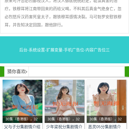
原来可汗忽必烈鄙视汉人，将汉人御医统统赶走，耽误真金的治
疗。铁穆耳将江南带回来的药给父喝，不料其后真金气绝身亡，忽
必烈怒斥汉药害死皇太子，跟铁穆耳感情决裂。马可勃罗安慰铁穆
耳，并告知决定回国，跟他辞行。
后台-系统设置-扩展变量-手机广告位-内容广告位三
猜你喜欢
30集（香港版），32
30集（香港版），32
30集（香港版），32
剧情：该剧主要讲述纺
集（海外版）
剧情：自幼与寡母相依
集（海外版）
剧情：一部揭开生死轮
集（海外版）
父与子分集剧情介绍
少年梁祝分集剧情介
恶灵05分集剧情介