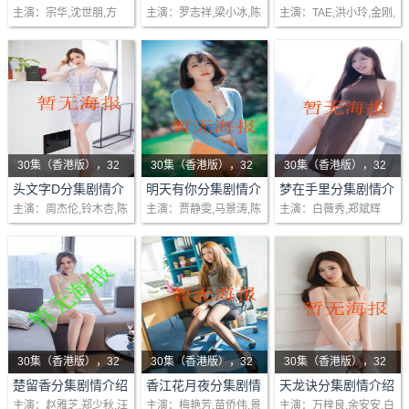
(1-48)大结局
绍(1-42)大结局
绍(1-20)大结局
主演：宗华,沈世朋,方
主演：罗志祥,梁小冰,陈
主演：TAE,洪小玲,金刚,
织业大亨与五个子女间
为命，读书勤奋，且生
回偶像剧一场纠葛前世
馨,傅子纯
嘉辉,欧汉声
李威
父子情感故事。 “看一个
性乐善助人，赴杭城尼
今生爱情故事当四散各
呼风唤雨的大老板，管
山书院求学。而祝公达
地舍利子引发出人性贪
理公司他是专家，为什
则独霸一方，其女祝英
婪当黑暗中人性怨怼制
么回到..
台不仅聪颖敏慧..
造了恐..
30集（香港版），32
30集（香港版），32
30集（香港版），32
剧情：日本秋名山上的
集（海外版）
剧情：明天有你是叙述
集（海外版）
剧情：姚思琦（白薇秀
集（海外版）
头文字D分集剧情介
明天有你分集剧情介
梦在手里分集剧情介
绍(1-48)大结局
绍(1-40)大结局
绍(1-48)大结局
主演：周杰伦,铃木杏,陈
主演：贾静雯,马景涛,陈
主演：白薇秀,郑斌辉
清晨，一辆丰田出产的
为情所困、为情所伤的
饰演）乐观自信，性格
冠希,黄秋生
德容,萧蔷
中古车ae86优美地在下
善良人们，面对残酷的
坚毅。年幼目睹父母生
坡道飞驰，车内神秘车
生活和勾心斗角、尔虞
意失败后自杀，但在养
手的飘移车速使人吃
我诈的商业战场，该怎
父母范达维夫妇一家四
惊。ae86在滕..
样选择自己..
口的关爱下幸福..
30集（香港版），32
30集（香港版），32
30集（香港版），32
剧情：风流潇洒的楚留
集（海外版）
剧情：《香江花月夜》
集（海外版）
剧情：丽的电视凭一
集（海外版）
楚留香分集剧情介绍
香江花月夜分集剧情
天龙诀分集剧情介绍
(1-48)大结局
介绍(1-48)大结局
(1-40)大结局
主演：赵雅芝,郑少秋,汪
主演：梅艳芳,苗侨伟,景
主演：万梓良,余安安,白
香，以盗宝绝技闻名天
是梅艳芳唯一的一部电
部‘天蚕变’，夺取得当年