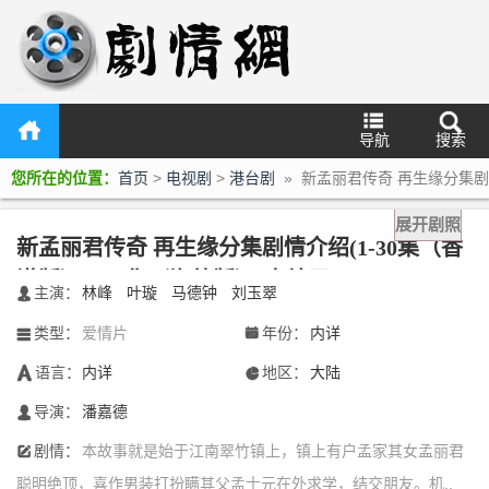
导航
搜索
您所在的位置：
首页
>
电视剧
>
港台剧
» 新孟丽君传奇 再生缘分集剧
情介绍(1-30集（香港版），32集（海外版）)大结局
展开剧照
新孟丽君传奇 再生缘分集剧情介绍(1-30集（香
港版），32集（海外版）)大结局
主演：
林峰
叶璇
马德钟
刘玉翠
󰃖
类型：
爱情片
年份：
内详
󰀥
󰁣
语言：
内详
地区：
大陆
󰃋
󰃍
导演：
潘嘉德
󰄭
剧情：
本故事就是始于江南翠竹镇上，镇上有户孟家其女孟丽君
󰆙
聪明绝顶，喜作男装打扮瞒其父孟士元在外求学，结交朋友。机..