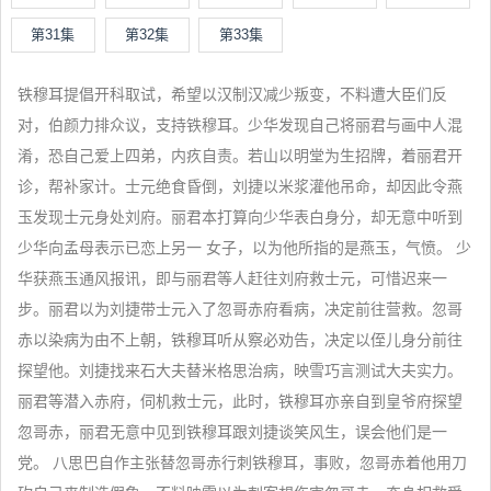
第31集
第32集
第33集
铁穆耳提倡开科取试，希望以汉制汉减少叛变，不料遭大臣们反
对，伯颜力排众议，支持铁穆耳。少华发现自己将丽君与画中人混
淆，恐自己爱上四弟，内疚自责。若山以明堂为生招牌，着丽君开
诊，帮补家计。士元绝食昏倒，刘捷以米浆灌他吊命，却因此令燕
玉发现士元身处刘府。丽君本打算向少华表白身分，却无意中听到
少华向孟母表示已恋上另一 女子，以为他所指的是燕玉，气愤。 少
华获燕玉通风报讯，即与丽君等人赶往刘府救士元，可惜迟来一
步。丽君以为刘捷带士元入了忽哥赤府看病，决定前往营救。忽哥
赤以染病为由不上朝，铁穆耳听从察必劝告，决定以侄儿身分前往
探望他。刘捷找来石大夫替米格思治病，映雪巧言测试大夫实力。
丽君等潜入赤府，伺机救士元，此时，铁穆耳亦亲自到皇爷府探望
忽哥赤，丽君无意中见到铁穆耳跟刘捷谈笑风生，误会他们是一
党。 八思巴自作主张替忽哥赤行刺铁穆耳，事败，忽哥赤着他用刀