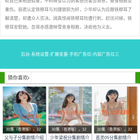
砍自己来制造假象，不料映雪以为刺客想伤害忽哥赤，奋身相救受
重伤。丽君认定铁穆耳与刘捷狼狈为奸，少华却认为应跟铁穆耳了
解清楚，却遭众人否决。阔真惊闻铁穆耳险遭行刺，赶往问候，铁
穆耳安慰她。忽哥赤感激映雪舍身相救，决收他为义女。
后台-系统设置-扩展变量-手机广告位-内容广告位三
猜你喜欢
30集（香港版），32
30集（香港版），32
30集（香港版），32
剧情：该剧主要讲述纺
集（海外版）
剧情：自幼与寡母相依
集（海外版）
剧情：一部揭开生死轮
集（海外版）
父与子分集剧情介绍
少年梁祝分集剧情介
恶灵05分集剧情介