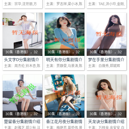
(1-48)大结局
绍(1-42)大结局
绍(1-20)大结局
主演：宗华,沈世朋,方
主演：罗志祥,梁小冰,陈
主演：TAE,洪小玲,金刚,
织业大亨与五个子女间
为命，读书勤奋，且生
回偶像剧一场纠葛前世
馨,傅子纯
嘉辉,欧汉声
李威
父子情感故事。 “看一个
性乐善助人，赴杭城尼
今生爱情故事当四散各
呼风唤雨的大老板，管
山书院求学。而祝公达
地舍利子引发出人性贪
理公司他是专家，为什
则独霸一方，其女祝英
婪当黑暗中人性怨怼制
么回到..
台不仅聪颖敏慧..
造了恐..
30集（香港版），32
30集（香港版），32
30集（香港版），32
剧情：日本秋名山上的
集（海外版）
剧情：明天有你是叙述
集（海外版）
剧情：姚思琦（白薇秀
集（海外版）
头文字D分集剧情介
明天有你分集剧情介
梦在手里分集剧情介
绍(1-48)大结局
绍(1-40)大结局
绍(1-48)大结局
主演：周杰伦,铃木杏,陈
主演：贾静雯,马景涛,陈
主演：白薇秀,郑斌辉
清晨，一辆丰田出产的
为情所困、为情所伤的
饰演）乐观自信，性格
冠希,黄秋生
德容,萧蔷
中古车ae86优美地在下
善良人们，面对残酷的
坚毅。年幼目睹父母生
坡道飞驰，车内神秘车
生活和勾心斗角、尔虞
意失败后自杀，但在养
手的飘移车速使人吃
我诈的商业战场，该怎
父母范达维夫妇一家四
惊。ae86在滕..
样选择自己..
口的关爱下幸福..
30集（香港版），32
30集（香港版），32
30集（香港版），32
剧情：风流潇洒的楚留
集（海外版）
剧情：《香江花月夜》
集（海外版）
剧情：丽的电视凭一
集（海外版）
楚留香分集剧情介绍
香江花月夜分集剧情
天龙诀分集剧情介绍
(1-48)大结局
介绍(1-48)大结局
(1-40)大结局
主演：赵雅芝,郑少秋,汪
主演：梅艳芳,苗侨伟,景
主演：万梓良,余安安,白
香，以盗宝绝技闻名天
是梅艳芳唯一的一部电
部‘天蚕变’，夺取得当年