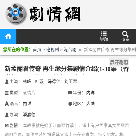
导航
搜索
您所在的位置：
首页
>
电视剧
>
港台剧
» 新孟丽君传奇 再生缘分集剧
情介绍(1-30集（香港版），32集（海外版）)大结局
展开剧照
新孟丽君传奇 再生缘分集剧情介绍(1-30集（香
港版），32集（海外版）)大结局
主演：
林峰
叶璇
马德钟
刘玉翠
󰃖
类型：
爱情片
年份：
内详
󰀥
󰁣
语言：
内详
地区：
大陆
󰃋
󰃍
导演：
潘嘉德
󰄭
剧情：
本故事就是始于江南翠竹镇上，镇上有户孟家其女孟丽君
󰆙
聪明绝顶，喜作男装打扮瞒其父孟士元在外求学，结交朋友。机..